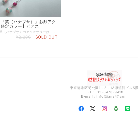
工「英（ハナブサ）」お麩アク
【限定カラー】ピアス
金澤ふ細工「英（ハナブサ）のアクセサリーは、食材である加賀麩を材料に作られています。 お麩ならではのその軽さは、ストレス感じることなく長時間身に着けることができます。 あしらわれた模様もまるでビーズのような美しい彩。お麩でひとつひとつ色付けもされているため、まったく同じ形や模様のものはない、世界にひとつだけのアクセサリーです。 特殊加工を施しているためとても頑丈にできています。 【商品誕生のきっかけ】 「北陸新幹線も開通したし、金沢の思い出を身につけてもらいたい。」 そこで目に留まったのが、大好きなお麩でした。 「なんだかコットンパールに似てる！」と思ったと、作家の宮内由紀子さんは話します。 ブランド名に、亡き夫の名前の一文字『英(はなぶさ)』を掲げ、1点1点、手作業で丁寧に作り上げます。 「身にまとうお麩」の新感覚をぜひ体験してみてください。 ※セット商品ではありません。 ※写真とは実際の色味が異なる場合があります。
¥2,200
SOLD OUT
東京都港区芝公園1－8－13源流院ビル5
TEL： 03-6478-9418
E-mail：
info@jana47.com