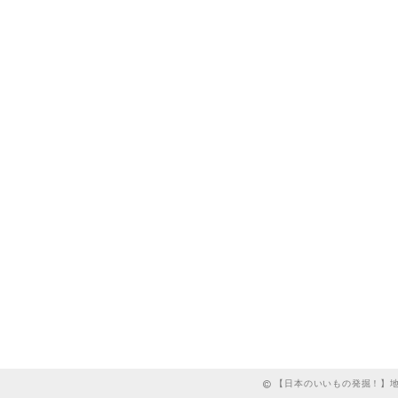
【日本のいいもの発掘！】地