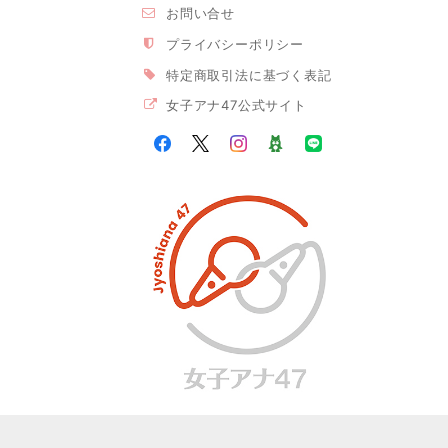
お問い合せ
プライバシーポリシー
特定商取引法に基づく表記
女子アナ47公式サイト