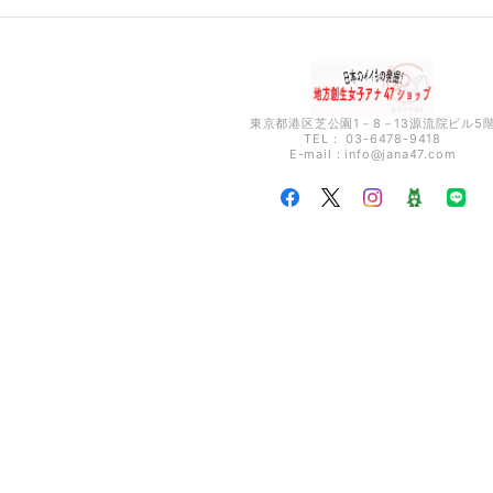
東京都港区芝公園1－8－13源流院ビル5
TEL： 03-6478-9418
E-mail：
info@jana47.com