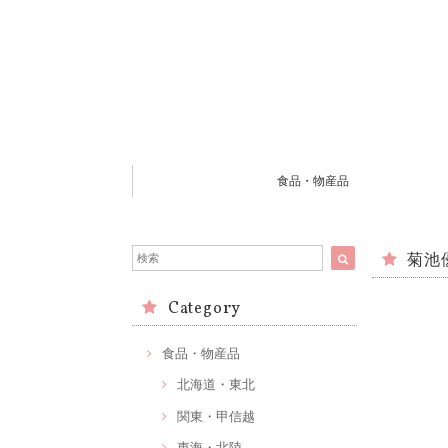
食品・物産品
菊池
Category
食品・物産品
北海道・東北
関東・甲信越
東海・北陸