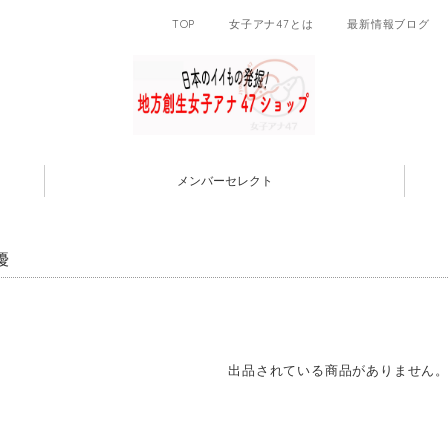
TOP
女子アナ47とは
最新情報ブログ
メンバーセレクト
優
出品されている商品がありません