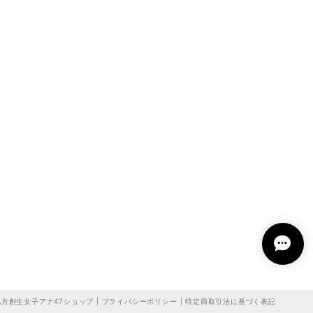
方創生女子アナ47ショップ |
プライバシーポリシー
|
特定商取引法に基づく表記