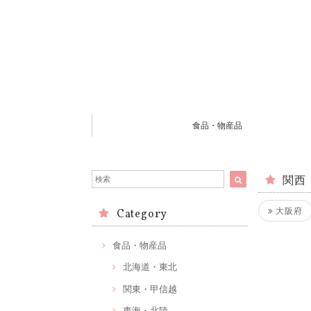
食品・物産品
関西
大阪府
Category
食品・物産品
北海道・東北
関東・甲信越
東海・北陸