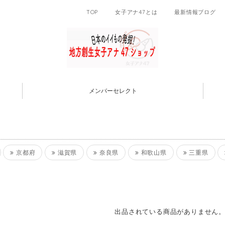
TOP
女子アナ47とは
最新情報ブログ
メンバーセレクト
京都府
滋賀県
奈良県
和歌山県
三重県
出品されている商品がありません