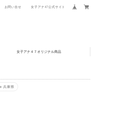
お問い合せ
女子アナ47公式サイト
女子アナ４７オリジナル商品
兵庫県
。