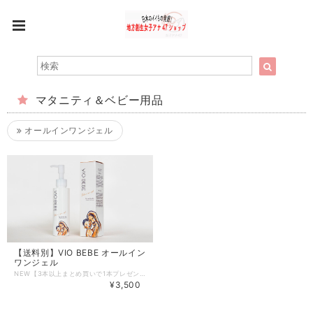
マタニティ＆ベビー用品
オールインワンジェル
【送料別】VIO BEBE オールイン
ワンジェル
NEW【3本以上まとめ買いで1本プレゼント✨】 お母さんと赤ちゃんや子どもが一緒に使えるように無添加だけど、潤いや美容成分を入れたオールインワンジェルです。忙しいママのための時短ケア用品です。 大分県別府温泉で発見された特許成分「温泉藻類RG92」を配合。 温泉のチカラでお肌に優しくアプローチ。 放送局のアナウンサー時代にも不規則な生活リズムな中、仕事上多くのケア用品に出会ってきアナウンサーたち。テレビに出るためには毎日のケアが欠かせません。また、０歳〜小学生の子どもを持つ現役ママアナウンサーズが開発に携わりました。 まずは一度、そのさらさら感と保湿力をお試しください。 商品名 BIO BEBE オールインワンジェル 内容量 １２０ｇ ▶︎こだわりと特徴 ＜肌にやさしい5つの無添加＞ ノンシリコン、防腐剤フリー、鉱物油フリー、合成着色料フリー、無香料 ＜時短に便利な6つの機能性＞ 化粧水、乳液、美容液、クリーム、パック、化粧下地 ＜温泉由来オリジナル成分が叶えるW美容法＞ ・肌ダメージにアプローチ：温泉藻類RG92 ・美肌エネルギーにアプローチ：加水分解コラーゲン、加水分解酵母エキス ▶︎使い方 お風呂上がりに2〜3プッシュ(さくらんぼ大)とり、気になる部分を中心にやさしくなじませます。手のひらで肌を優しくおさえながら、浸透させていきます。 お子さんの全身に塗ってあげてその残りをママの顔に。 ※乾燥が強い部分には重ねづけが効果的です。またはお手持ちのクリームやオイルなどを仕上げてに塗っていただくのもオススメです。 ※朝と夜1日2回ご使用いただくと、さらに効果的です。 ▶︎成分 水、グリセリン、BG、トリ（カプリル酸/カプリン酸）グリセリル、スクワラン、グリチルリチン酸2K、緑藻エキス、ヒアルロン酸Na、加水分解酵母エキス、加水分解コラーゲン、ラウロイルグルタミン酸ジ（オクチルドデシル/フィトステリル/ベヘニル）、ソルビトール、水溶性プロテオグリカン、リンゴ果実培養細胞エキス、プラセンタエキス、オウゴンエキス、カンゾウ根エキス、ナツメ果実エキス、1,2-ヘキサンジオール、カプリリルグリコール、カラメル、アルギン酸Na、カルボマー、（アクリル酸ヒドロキシエチル/アクリロイルジメチルタウリンNa）コポリマー、水酸化K \ビオベベ5周年記念/ ビオベベを選んでくださっている皆様への感謝の気持ちを込めて期間限定で3本以上購入の方にプラス1本プレゼント‼︎
¥3,500