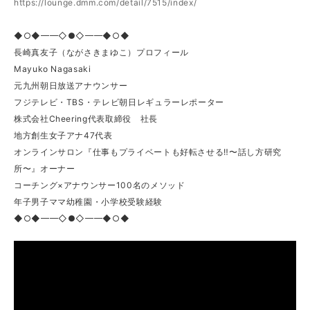
https://lounge.dmm.com/detail/7515/index/
◆○◆━━◇●◇━━◆○◆
長崎真友子（ながさきまゆこ）プロフィール
Mayuko Nagasaki
元九州朝日放送アナウンサー
フジテレビ・TBS・テレビ朝日レギュラーレポーター
株式会社Cheering代表取締役 社長
地方創生女子アナ47代表
オンラインサロン『仕事もプライベートも好転させる‼︎〜話し方研究
所〜』オーナー
コーチング×アナウンサー100名のメソッド
年子男子ママ幼稚園・小学校受験経験
◆○◆━━◇●◇━━◆○◆